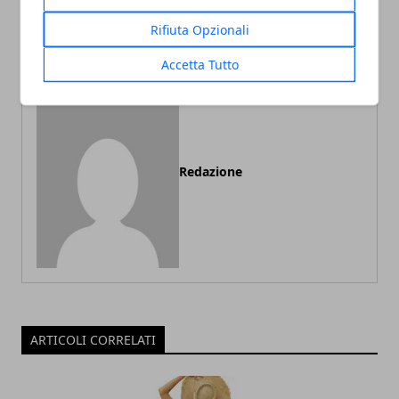
veramente male ? Perchè
antiossidanti
Rifiuta Opzionali
lo dobbiamo evitare ?
Accetta Tutto
Redazione
ARTICOLI CORRELATI