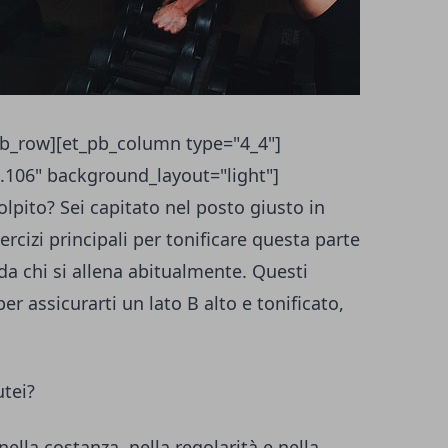
_pb_row][et_pb_column type="4_4"]
0.106" background_layout="light"]
lpito? Sei capitato nel posto giusto in
rcizi principali per tonificare questa parte
da chi si allena abitualmente. Questi
r assicurarti un lato B alto e tonificato,
utei?
nella costanza, nella regolarità e nella