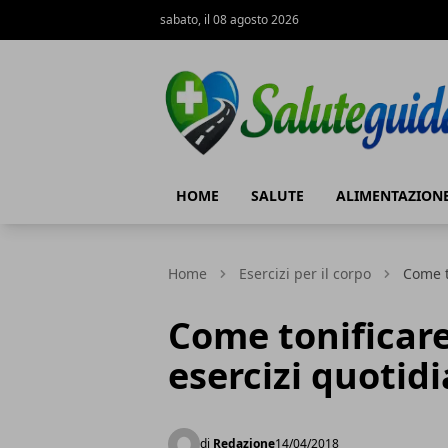
sabato, il 08 agosto 2026
Saluteguida.it
HOME
SALUTE
ALIMENTAZION
Home
Esercizi per il corpo
Come t
Come tonificare 
esercizi quotidi
di
Redazione
14/04/2018