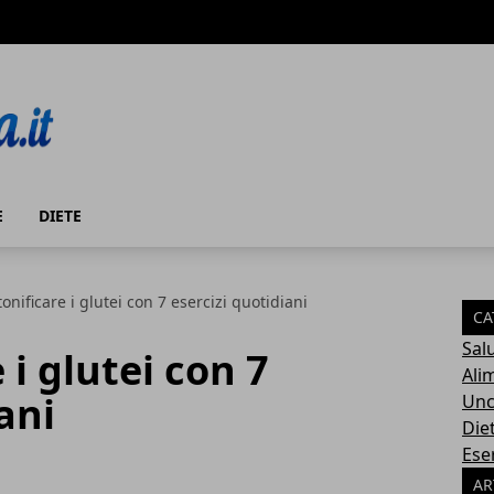
E
DIETE
onificare i glutei con 7 esercizi quotidiani
CA
Sal
i glutei con 7
Ali
ani
Unc
Die
Eser
AR