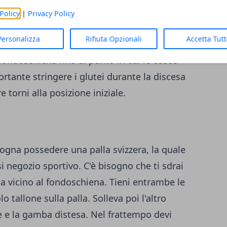
ambe le mani una sola estremità del peso.
Policy
|
Privacy Policy
volta leggermente verso l'esterno e il
Personalizza
Rifiuta Opzionali
Accetta Tut
n cui, tenendo dritte le spalle, piegherai
fondoschiena fino al punto in cui le cosce
ortante stringere i glutei durante la discesa
e torni alla posizione iniziale.
sogna possedere una palla svizzera, la quale
i negozio sportivo. C'è bisogno che ti sdrai
lla vicino al fondoschiena. Tieni entrambe le
 tallone sulla palla. Solleva poi l'altro
e e la gamba distesa. Nel frattempo devi