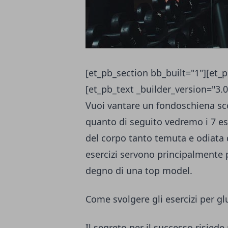
[et_pb_section bb_built="1"][et
[et_pb_text _builder_version="3.
Vuoi vantare un fondoschiena sco
quanto di seguito vedremo i 7 ese
del corpo tanto temuta e odiata 
esercizi servono principalmente pe
degno di una top model.
Come svolgere gli esercizi per gl
Il segreto per il successo risiede 