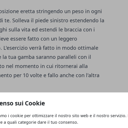
posizione eretta stringendo un peso in ogni
i te. Solleva il piede sinistro estendendo la
hi sulla vita ed estendi le braccia con i
 deve essere fatto con un leggero
 L'esercizio verrà fatto in modo ottimale
 la tua gamba saranno paralleli con il
to nel momento in cui ritornerai alla
mento per 10 volte e fallo anche con l'altra
enso sui Cookie
lto semplice da svolgere in quanto basta
amo i cookie per ottimizzare il nostro sito web e il nostro servizio.
re a quali categorie dare il tuo consenso.
 una larghezza un pò più ampia di quella