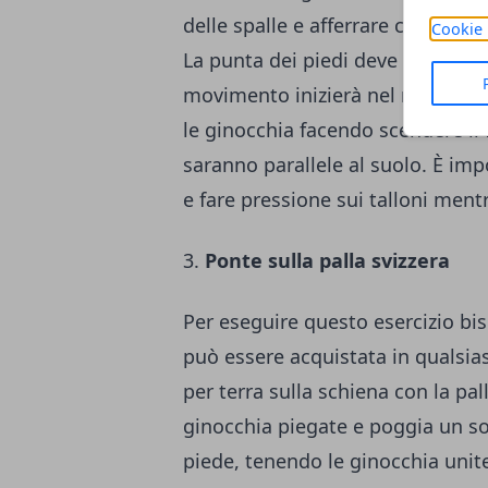
delle spalle e afferrare con entr
Cookie 
La punta dei piedi deve essere ri
movimento inizierà nel momento i
le ginocchia facendo scendere il 
saranno parallele al suolo. È imp
e fare pressione sui talloni mentr
3.
Ponte sulla palla svizzera
Per eseguire questo esercizio bi
può essere acquistata in qualsias
per terra sulla schiena con la pa
ginocchia piegate e poggia un solo
piede, tenendo le ginocchia unit